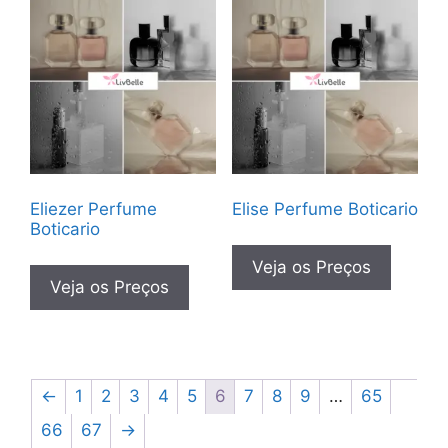
Eliezer Perfume
Elise Perfume Boticario
Boticario
Veja os Preços
Veja os Preços
←
1
2
3
4
5
6
7
8
9
…
65
66
67
→