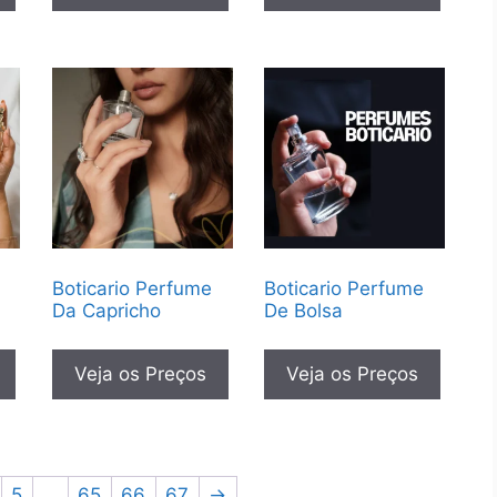
Boticario Perfume
Boticario Perfume
Da Capricho
De Bolsa
Veja os Preços
Veja os Preços
5
…
65
66
67
→