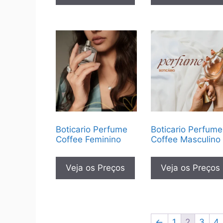
Boticario Perfume
Boticario Perfume
Coffee Feminino
Coffee Masculino
Veja os Preços
Veja os Preços
←
1
2
3
4