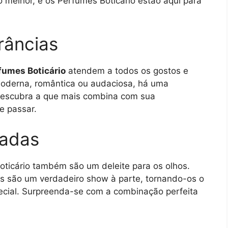
o melhor, e os Perfumes Boticário estão aqui para
râncias
fumes Boticário
atendem a todos os gostos e
 moderna, romântica ou audaciosa, há uma
 Descubra a que mais combina com sua
e passar.
cadas
oticário também são um deleite para os olhos.
s são um verdadeiro show à parte, tornando-os o
pecial. Surpreenda-se com a combinação perfeita