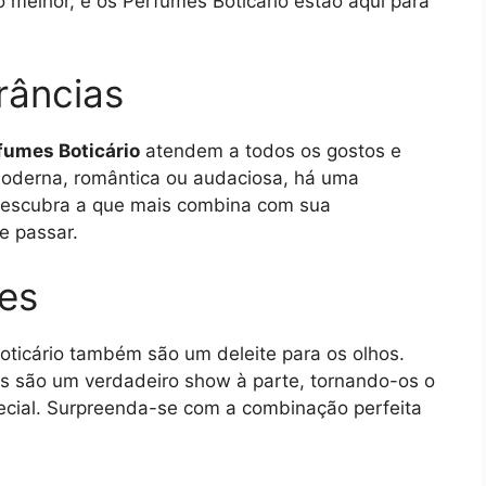
o melhor, e os Perfumes Boticário estão aqui para
râncias
fumes Boticário
atendem a todos os gostos e
 moderna, romântica ou audaciosa, há uma
 Descubra a que mais combina com sua
e passar.
es
oticário também são um deleite para os olhos.
s são um verdadeiro show à parte, tornando-os o
pecial. Surpreenda-se com a combinação perfeita