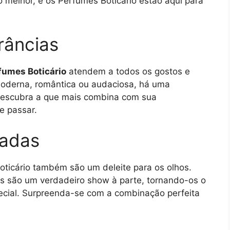
o melhor, e os Perfumes Boticário estão aqui para
râncias
fumes Boticário
atendem a todos os gostos e
 moderna, romântica ou audaciosa, há uma
 Descubra a que mais combina com sua
e passar.
cadas
oticário também são um deleite para os olhos.
s são um verdadeiro show à parte, tornando-os o
pecial. Surpreenda-se com a combinação perfeita