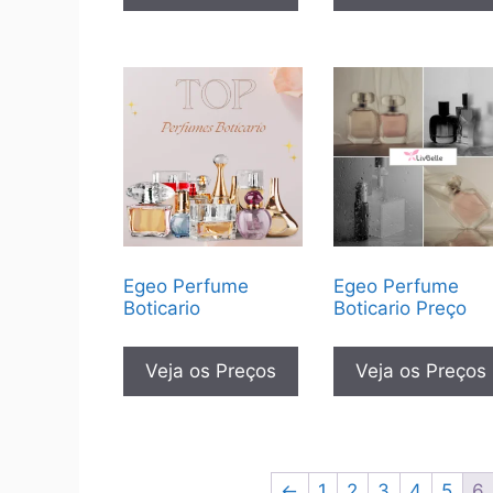
Egeo Perfume
Egeo Perfume
Boticario
Boticario Preço
Veja os Preços
Veja os Preços
←
1
2
3
4
5
6