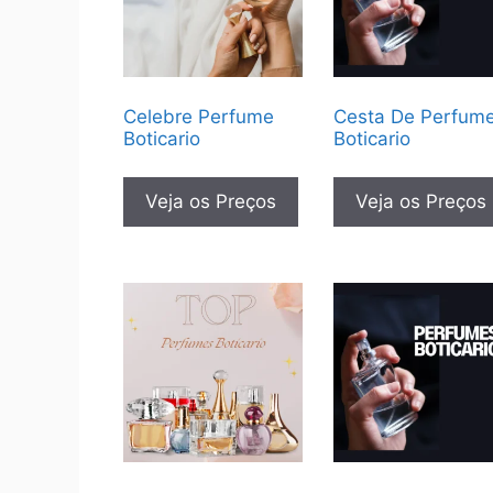
Celebre Perfume
Cesta De Perfum
Boticario
Boticario
Veja os Preços
Veja os Preços