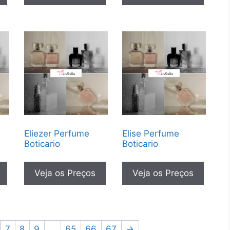
Eliezer Perfume
Elise Perfume
Boticario
Boticario
Veja os Preços
Veja os Preços
7
8
9
…
65
66
67
→