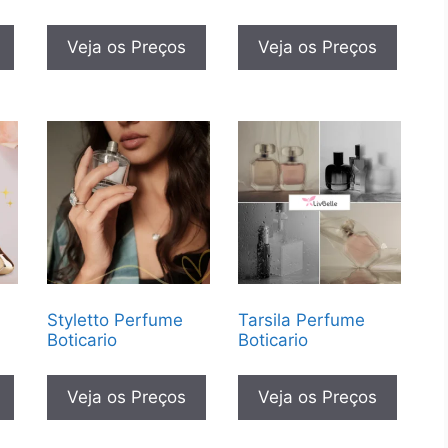
Veja os Preços
Veja os Preços
Styletto Perfume
Tarsila Perfume
Boticario
Boticario
Veja os Preços
Veja os Preços