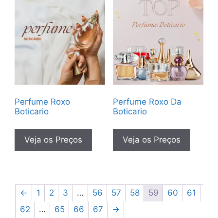
Perfume Roxo
Perfume Roxo Da
Boticario
Boticario
Veja os Preços
Veja os Preços
←
1
2
3
…
56
57
58
59
60
61
62
…
65
66
67
→