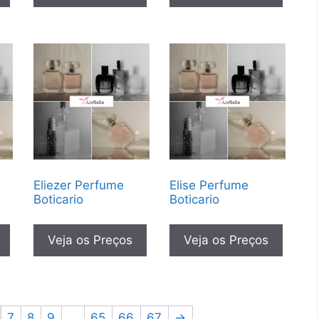
Eliezer Perfume
Elise Perfume
Boticario
Boticario
Veja os Preços
Veja os Preços
7
8
9
…
65
66
67
→