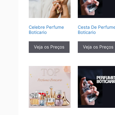
Celebre Perfume
Cesta De Perfum
Boticario
Boticario
Veja os Preços
Veja os Preços