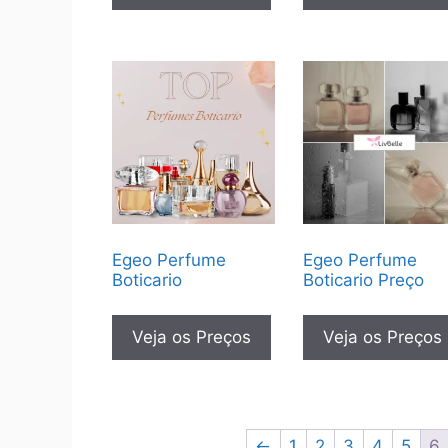
Egeo Perfume
Egeo Perfume
Boticario
Boticario Preço
Veja os Preços
Veja os Preços
←
1
2
3
4
5
6